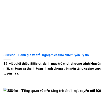
Các chức năng và dịch vụ nổi bật của 888slot
dang ky
Trang dang ky được xây dựng dựa trên một hệ sinh thái
các chức năng tích hợp để mang lại trải nghiệm văn minh
và an toàn cho người dùng. Dưới đây là các điểm nổi bật
giúp người dùng có được trải nghiệm mượt mà và tin cậy
khi sử dụng
888slot
dang ky:
quy trình điền thông tin cơ bản được tối giản, có thể hoàn
tất trong vài phút với các trường bắt buộc được làm rõ và
888slot – Đánh giá và trải nghiệm casino trực tuyến uy tín
dễ hiểu.
Bài viết giới thiệu 888slot, danh mục trò chơi, chương trình khuyến
tích hợp nhiều lớp bảo mật như xác thực hai yếu tố (2FA),
mãi, an toàn và thanh toán nhanh chóng trên nền tảng casino trực
tuyến này.
mã hóa dữ liệu và kiểm tra thiết bị để ngăn ngừa truy cập
trái phép.
cho người dùng kiểm soát thông tin cá nhân, lựa chọn
cách chia sẻ dữ liệu và thiết lập quyền truy cập tài khoản.
trải nghiệm đăng ký có thể thực hiện trên máy tính để