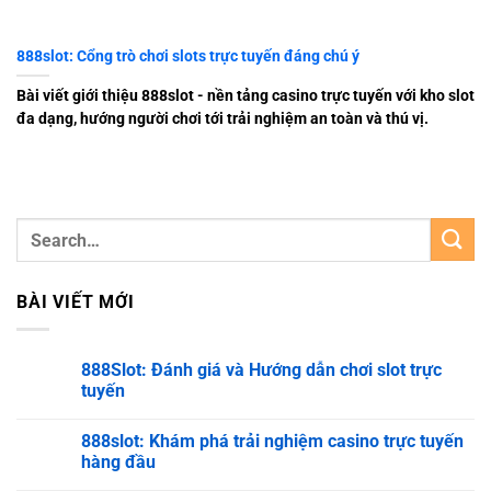
quản lý các cài đặt liên quan đến quyền riêng tư, quyền
888slot: Cổng trò chơi slots trực tuyến đáng chú ý
truy cập và lưu trữ dữ liệu người dùng.
Bài viết giới thiệu 888slot - nền tảng casino trực tuyến với kho slot
cung cấp kênh liên hệ hỗ trợ, FAQ và hướng dẫn từng
đa dạng, hướng người chơi tới trải nghiệm an toàn và thú vị.
bước cho người dùng khi gặp sự cố.
Các bước sử dụng và quy trình trải nghiệm
Quy trình đăng ký tại 888slot được thiết kế để diễn ra một
cách liền mạch và an toàn. Dưới đây là các bước cụ thể
bạn có thể tham khảo để trải nghiệm trang dang ky một
cách thuận tiện nhất:
BÀI VIẾT MỚI
mở trình duyệt và nhập địa chỉ 888slot. Chọn mục
888Slot: Đánh giá và Hướng dẫn chơi slot trực
Đăng ký (Dang ky) từ thanh điều hướng chính hoặc
tuyến
từ nút CTA trên trang chủ.
888slot: Khám phá trải nghiệm casino trực tuyến
chuẩn bị các thông tin cần thiết như họ tên, email, số
hàng đầu
điện thoại và các thông tin tùy chọn theo từng khu