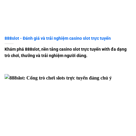
bị xâm nhập.
kiến trúc microservices và CDN toàn cầu giúp tối ưu tốc
độ tải trang và độ sẵn sàng của dịch vụ, bất kể người
dùng ở khu vực nào.
888slot - Đánh giá và trải nghiệm casino slot trực tuyến
nhận diện và quản lý thiết bị được phép truy cập tài
khoản, kèm cảnh báo khi có truy cập bất thường.
Khám phá 888slot, nền tảng casino slot trực tuyến with đa dạng
trò chơi, thưởng và trải nghiệm người dùng.
Phân loại và mô-đun của trang dang ky
Trang đăng ký tại 888slot phân chia thành các mô-đun rõ
ràng để phục vụ các chức năng liên quan đến đăng ký và
quản lý tài khoản. Các mô-đun chủ đạo bao gồm:
giao diện người dùng cho việc nhập thông tin, có thể tùy
biến theo khu vực và ngôn ngữ người dùng, tích hợp với hệ
thống kiểm tra hợp lệ dữ liệu.
cung cấp các tùy chọn xác thực, từ xác thực email, số điện
thoại cho tới 2FA qua ứng dụng xác thực hoặc SMS.