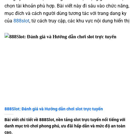
chọn tài khoản phù hợp. Bài viết này đi sâu vào chức năng,
mục đích và cách người dùng tương tác với trang dang ky
của
888slot
, từ cách truy cập, các khu vực nội dung hiển thị
cho người dùng đến các yếu tố bảo mật và thiết kế nhằm
mang lại sự tin cậy và thuận tiện tối đa. Bạn sẽ được
hướng dẫn chi tiết từng bước để đăng ký một tài khoản,
cùng với các mẹo nâng cao giúp quá trình này diễn ra
nhanh gọn và an toàn. Ngoài ra, chúng tôi sẽ phân tích các
yếu tố thiết kế UX, cách hệ thống quản lý thông tin cá nhân,
và vì sao đăng ký tại
888slot
được tối ưu cho người dùng
hiện đại.
"Nền tảng đăng ký trực tuyến an toàn và tiện lợi của 888slot
888Slot: Đánh giá và Hướng dẫn chơi slot trực tuyến
dang ky"
Bài viết chi tiết về 888Slot, nền tảng slot trực tuyến nổi tiếng với
danh mục trò chơi phong phú, ưu đãi hấp dẫn và mức độ an toàn
888slot dang ky – Tổng quan về chức năng và
cao.