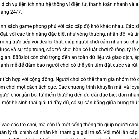
dịch vụ tiện ích như hệ thống ví điện tử, thanh toán nhanh và a
hàng 24/7.
anh sách game phong phú với các cấp độ khó khác nhau. Các s
đại, với các tính năng đặc biệt như vòng thưởng, nhân đôi và t
ming trực tiếp với dealer thật, giúp người chơi cảm nhận sự châ
lược và sự tập trung, các trò chơi bàn có luật chơi rõ ràng, tỷ lệ
gian. 888slot còn chú trọng đến an toàn dữ liệu và giao dịch, 
ạnh mẽ để đảm bảo người chơi có thể yên tâm đặt cược và rút t
ự tích hợp với cộng đồng. Người chơi có thể tham gia nhóm trò 
ệm chơi một cách tích cực. Các chương trình khuyến mãi và loya
 người chơi gắn bó, từ điểm thưởng đến ưu đãi đặc biệt đón nhậ
một hệ sinh thái giải trí đầy đủ, có sự cân bằng giữa hứng thú
p vào các trò chơi, mà còn là một cổng thông tin giúp người chơ
 lý tài chính cá nhân khi tham gia giải trí số. Với mỗi lần cập 