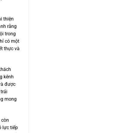
i thiện
ạnh rằng
ội trong
hỉ có một
ết thực và
 khách
ng kênh
 và được
trải
ông mong
à còn
 lực tiếp