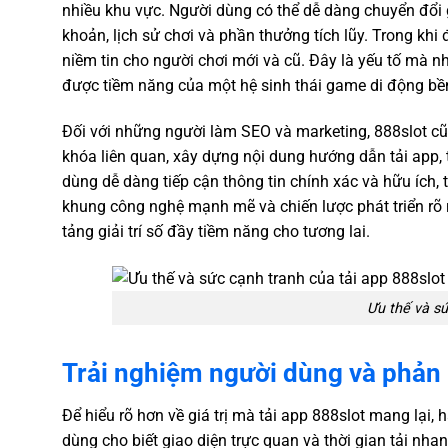
nhiều khu vực. Người dùng có thể dễ dàng chuyển đổi g
khoản, lịch sử chơi và phần thưởng tích lũy. Trong khi
niềm tin cho người chơi mới và cũ. Đây là yếu tố mà n
được tiềm năng của một hệ sinh thái game di động bề
Đối với những người làm SEO và marketing, 888slot cũn
khóa liên quan, xây dựng nội dung hướng dẫn tải app, 
dùng dễ dàng tiếp cận thông tin chính xác và hữu ích, 
khung công nghệ mạnh mẽ và chiến lược phát triển rõ
tảng giải trí số đầy tiềm năng cho tương lai.
Ưu thế và sứ
Trải nghiệm người dùng và phản 
Để hiểu rõ hơn về giá trị mà tải app 888slot mang lại
dùng cho biết giao diện trực quan và thời gian tải nh