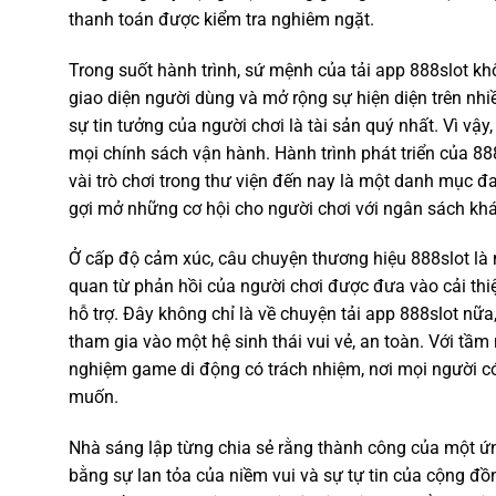
thanh toán được kiểm tra nghiêm ngặt.
Trong suốt hành trình, sứ mệnh của tải app 888slot k
giao diện người dùng và mở rộng sự hiện diện trên nh
sự tin tưởng của người chơi là tài sản quý nhất. Vì vậ
mọi chính sách vận hành. Hành trình phát triển của 8
vài trò chơi trong thư viện đến nay là một danh mục đ
gợi mở những cơ hội cho người chơi với ngân sách kh
Ở cấp độ cảm xúc, câu chuyện thương hiệu 888slot là 
quan từ phản hồi của người chơi được đưa vào cải thiệ
hỗ trợ. Đây không chỉ là về chuyện tải app 888slot nữ
tham gia vào một hệ sinh thái vui vẻ, an toàn. Với tầ
nghiệm game di động có trách nhiệm, nơi mọi người có 
muốn.
Nhà sáng lập từng chia sẻ rằng thành công của một ứ
bằng sự lan tỏa của niềm vui và sự tự tin của cộng đồ