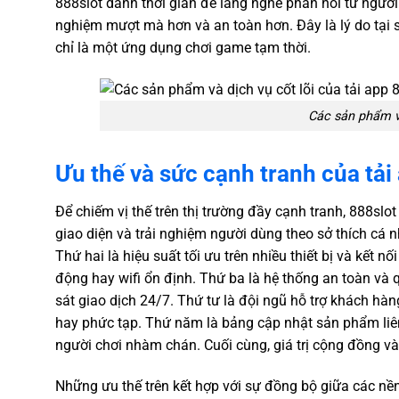
888slot dành thời gian để lắng nghe phản hồi từ người
nghiệm mượt mà hơn và an toàn hơn. Đây là lý do tại s
chỉ là một ứng dụng chơi game tạm thời.
Các sản phẩm và
Ưu thế và sức cạnh tranh của tải
Để chiếm vị thế trên thị trường đầy cạnh tranh, 888slo
giao diện và trải nghiệm người dùng theo sở thích cá n
Thứ hai là hiệu suất tối ưu trên nhiều thiết bị và kết
động hay wifi ổn định. Thứ ba là hệ thống an toàn và q
sát giao dịch 24/7. Thứ tư là đội ngũ hỗ trợ khách h
hay phức tạp. Thứ năm là bảng cập nhật sản phẩm liê
người chơi nhàm chán. Cuối cùng, giá trị cộng đồng và 
Những ưu thế trên kết hợp với sự đồng bộ giữa các nề