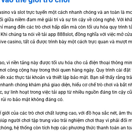
 casino và slot trực tuyến một cách nhanh chóng và an toàn là 
ối giữa niềm đam mê giải trí và sự tin cậy về công nghệ. Với kh
hỉ mang đến các trò chơi hấp dẫn mà còn tối ưu hóa quy trình t
. Khi chúng ta nói về tải app 888slot, đồng nghĩa với việc mở c
 live casino, tất cả được trình bày một cách trực quan và mượt m
ao, vì nền tảng này được tối ưu hóa cho cả điện thoại thông m
nơi công cộng hay trong thói quen hàng ngày. Quy trình cài đặt 
ến xác thực tài khoản và thiết lập bảo mật. Bạn sẽ thấy rằng tr
i nhanh chóng khám phá giao diện, hiểu cơ chế trò chơi và bắt nh
 sự linh hoạt trong việc tải app từ nhiều nguồn đáng tin cậy cũ
y rủi ro bảo mật không đáng có.
 giới của các trò chơi chất lượng cao, với đồ họa sắc nét, âm t
giúp người chơi tập trung vào trải nghiệm chơi thay vì phải đối m
 chóng, hệ thống còn tích hợp các phương thức thanh toán an toà