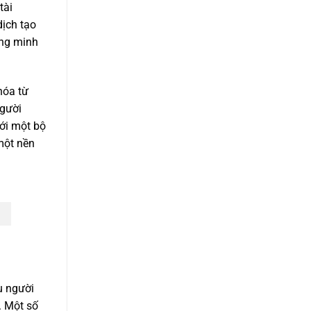
tài
dịch tạo
ứng minh
hóa từ
người
Với một bộ
một nền
u người
. Một số