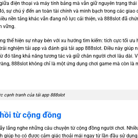
iữa điện thoại và máy tính bảng mà vẫn giữ nguyên trạng thái 
 đó, sự chú ý đến an toàn tài chính và minh bạch trong các giao 
hiều nền tảng khác vẫn đang nỗ lực cải thiện, và 888slot đã ch
n vững.
g thể hiện sự nhạy bén với xu hướng tìm kiếm: tích cực tối ưu 
trải nghiệm tải app và đánh giá tải app 888slot. Điều này giúp 
từ đó tăng khả năng tương tác và giữ chân người chơi lâu dài. 
 ràng, 888slot không chỉ là một ứng dụng chơi game mà còn là 
c cạnh tranh của tải app 888slot
hồi từ cộng đồng
, hãy lắng nghe những câu chuyện từ cộng đồng người chơi. Nhiề
anh giúp họ có được cảm giác thoải mái ngay từ lần đầu sử dụng