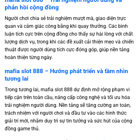
phản hồi cộng đồng
Người chơi chia sẻ trải nghiệm mượt mà, giao diện trực
quan và cảm giác công bằng khi quay thưởng. Các bình
luận tích cực trên cộng đồng cho thấy sự hài lòng với chất
lượng dịch vụ, trong khi các đề xuất cải thiện mẹo và chiến
thuật được người dùng tích cực đóng góp, giúp nền tảng
hoàn thiện từng ngày.
mafia slot 888 – Hướng phát triển và tầm nhìn
tương lai
Trong tương lai, mafia slot 888 dự định mở rộng phạm vi
tiếp cận trên toàn cầu, nâng cấp công nghệ và tối ưu hóa
trải nghiệm người dùng. Nền tảng sẽ tăng cường an toàn,
trách nhiệm với người chơi và đầu tư vào các hình thức
giải trí mới, nhằm duy trì sự tin tưởng và sức hút của cộng
đồng game thủ.