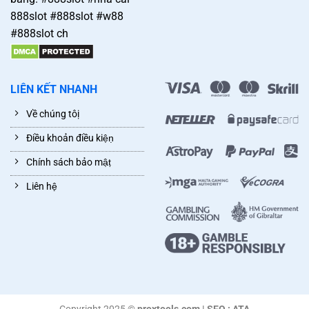
888slot #888slot #w88
#888slot ch
LIÊN KẾT NHANH
Về chúng tôị
Điều khoản điều kiệṇ
Chính sách bảo mậṭ
Liên hệ̣