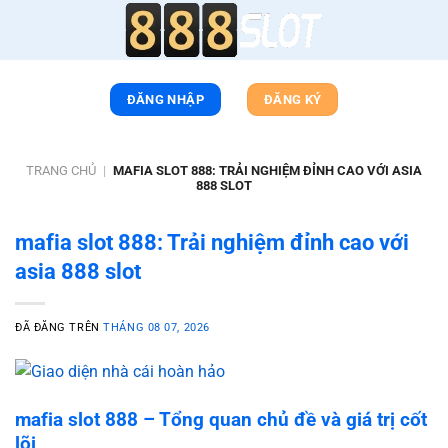
Chuyển
đến
nội
dung
ĐĂNG NHẬP
ĐĂNG KÝ
TRANG CHỦ
|
MAFIA SLOT 888: TRẢI NGHIỆM ĐỈNH CAO VỚI ASIA
888 SLOT
mafia slot 888: Trải nghiệm đỉnh cao với
asia 888 slot
ĐÃ ĐĂNG TRÊN
THÁNG 08 07, 2026
mafia slot 888 – Tổng quan chủ đề và giá trị cốt
lõi