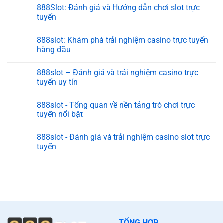
888Slot: Đánh giá và Hướng dẫn chơi slot trực
tuyến
888slot: Khám phá trải nghiệm casino trực tuyến
hàng đầu
888slot – Đánh giá và trải nghiệm casino trực
tuyến uy tín
888slot - Tổng quan về nền tảng trò chơi trực
tuyến nổi bật
888slot - Đánh giá và trải nghiệm casino slot trực
tuyến
TỔNG HỢP