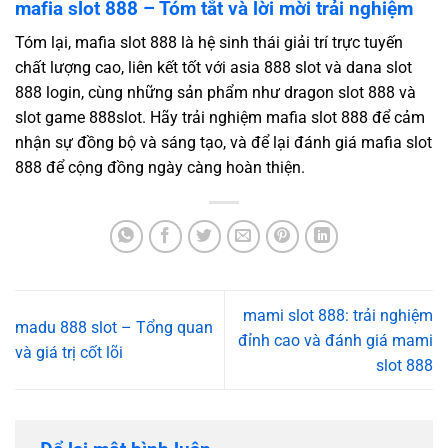
mafia slot 888 – Tóm tắt và lời mời trải nghiệm
Tóm lại, mafia slot 888 là hệ sinh thái giải trí trực tuyến
chất lượng cao, liên kết tốt với asia 888 slot và dana slot
888 login, cùng những sản phẩm như dragon slot 888 và
slot game 888slot. Hãy trải nghiệm mafia slot 888 để cảm
nhận sự đồng bộ và sáng tạo, và để lại đánh giá mafia slot
888 để cộng đồng ngày càng hoàn thiện.
mami slot 888: trải nghiệm
madu 888 slot – Tổng quan
đỉnh cao và đánh giá mami
và giá trị cốt lõi
slot 888