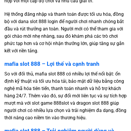
hợp với mọi cấp độ chơi và nhu cầu giải trí.
Hệ thống đăng nhập và thanh toán được tối ưu hóa, đồng
bộ với dana slot 888 login để người chơi nhanh chóng bắt
đầu và rút thưởng an toàn. Người mới có thể tham gia với
gói chào mời nhẹ nhàng, sau đó khám phá các trò chơi
phức tạp hơn và cơ hội nhận thưởng lớn, giúp tăng sự gắn
kết với nền tảng.
mafia slot 888 – Lợi thế và cạnh tranh
So với đối thủ, mafia slot 888 có nhiều lợi thế nổi bật: ổn
định kỹ thuật và tối ưu hóa tải, bảo mật dữ liệu bằng công
nghệ mã hóa tiên tiến, thanh toán nhanh và hỗ trợ khách
hàng 24/7. Thêm vào đó, sự đổi mới liên tục và sự tích hợp
mượt mà với slot game 888slot và dragon slot 888 giúp
người chơi có nhiều lựa chọn và trải nghiệm đa dạng, đồng
thời nâng cao niềm tin vào thương hiệu.
mafia slot 888 – Trải nghiệm người dùng và