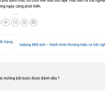
phá danh mục trò chơi trên 888 slot apk. Hãy đến và trải nghi
ồng ngày càng phát triển.
yến hàng
ladang 888 slot – hành trình thương hiệu và trải n
ác trường bắt buộc được đánh dấu
*