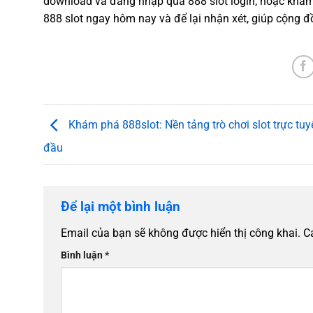
download và đăng nhập qua 888 slot login, hoặc khám 
888 slot ngay hôm nay và để lại nhận xét, giúp cộng đ
Khám phá 888slot: Nền tảng trò chơi slot trực tu
đầu
Để lại một bình luận
Email của bạn sẽ không được hiển thị công khai.
C
Bình luận
*