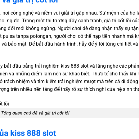
ật, nơi công nghệ và niềm vui giải trí gặp nhau. Sứ mệnh của họ
ọi người. Trong một thị trường đầy cạnh tranh, giá trị cốt lõi củ
 năng đổi mới không ngừng. Người chơi dễ dàng nhận thấy sự tận
sit pulsa tanpa potongan, người chơi có thể nạp tiền nhanh mà 
 và bảo mật. Để bắt đầu hành trình, hãy để ý tới từng chi tiết và
hãy bắt đầu bằng trải nghiệm kiss 888 slot và lắng nghe các phản
hiện và những điểm làm nên sự khác biệt. Thực tế cho thấy khi 
có trách nhiệm và tìm kiếm trải nghiệm mượt mà trên cả di độn
ợng trên nhiều nền tảng để thấy rõ sự thích nghi của hệ sinh thá
 Tổng quan chủ đề và giá trị cốt lõi
a kiss 888 slot