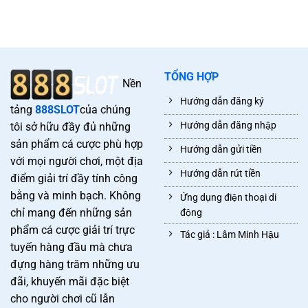
TỔNG HỢP
Nền
Hướng dẫn đăng ký
tảng
888SLOT
của chúng
Hướng dẫn đăng nhập
tôi sở hữu đầy đủ những
sản phẩm cá cược phù hợp
Hướng dẫn gửi tiền
với mọi người chơi, một địa
Hướng dẫn rút tiền
điểm giải trí đầy tính công
bằng và minh bạch. Không
Ứng dụng điện thoại di
chỉ mang đến những sản
động
phẩm cá cược giải trí trực
Tác giả : Lâm Minh Hậu
tuyến hàng đầu mà chưa
đựng hàng trăm những ưu
đãi, khuyến mãi đặc biệt
cho người chơi cũ lẫn