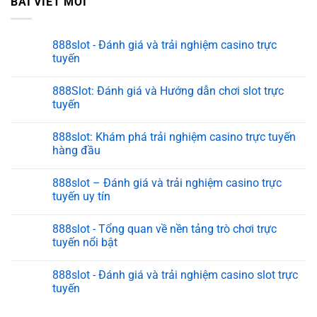
BÀI VIẾT MỚI
888slot - Đánh giá và trải nghiệm casino trực
tuyến
888Slot: Đánh giá và Hướng dẫn chơi slot trực
tuyến
888slot: Khám phá trải nghiệm casino trực tuyến
hàng đầu
888slot – Đánh giá và trải nghiệm casino trực
tuyến uy tín
888slot - Tổng quan về nền tảng trò chơi trực
tuyến nổi bật
888slot - Đánh giá và trải nghiệm casino slot trực
tuyến