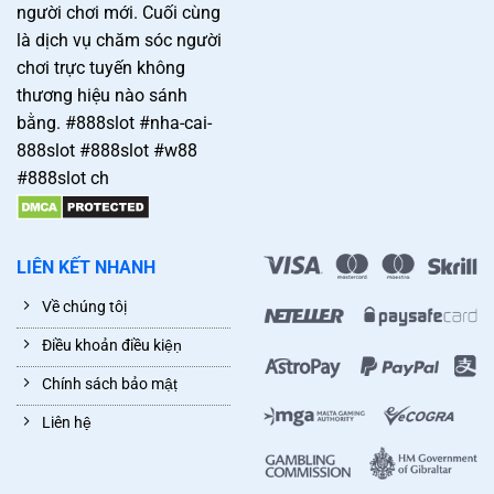
người chơi mới. Cuối cùng
là dịch vụ chăm sóc người
chơi trực tuyến không
thương hiệu nào sánh
bằng. #888slot #nha-cai-
888slot #888slot #w88
#888slot ch
LIÊN KẾT NHANH
Về chúng tôị
Điều khoản điều kiệṇ
Chính sách bảo mậṭ
Liên hệ̣