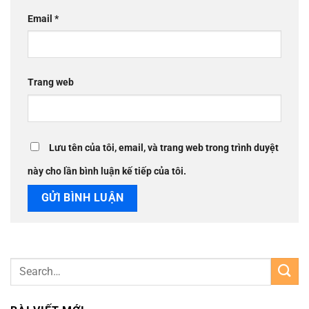
Email
*
Trang web
Lưu tên của tôi, email, và trang web trong trình duyệt
này cho lần bình luận kế tiếp của tôi.