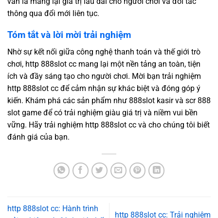
vẫn là mang lại giá trị lâu dài cho người chơi và đối tác
thông qua đổi mới liên tục.
Tóm tắt và lời mời trải nghiệm
Nhờ sự kết nối giữa công nghệ thanh toán và thế giới trò
chơi, http 888slot cc mang lại một nền tảng an toàn, tiện
ích và đầy sáng tạo cho người chơi. Mời bạn trải nghiệm
http 888slot cc để cảm nhận sự khác biệt và đóng góp ý
kiến. Khám phá các sản phẩm như 888slot kasir và scr 888
slot game để có trải nghiệm giàu giá trị và niềm vui bền
vững. Hãy trải nghiệm http 888slot cc và cho chúng tôi biết
đánh giá của bạn.
http 888slot cc: Hành trình
http 888slot cc: Trải nghiệm