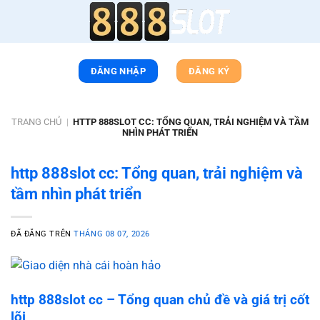
Chuyển
đến
nội
dung
ĐĂNG NHẬP
ĐĂNG KÝ
TRANG CHỦ
|
HTTP 888SLOT CC: TỔNG QUAN, TRẢI NGHIỆM VÀ TẦM
NHÌN PHÁT TRIỂN
http 888slot cc: Tổng quan, trải nghiệm và
tầm nhìn phát triển
ĐÃ ĐĂNG TRÊN
THÁNG 08 07, 2026
http 888slot cc – Tổng quan chủ đề và giá trị cốt
lõi