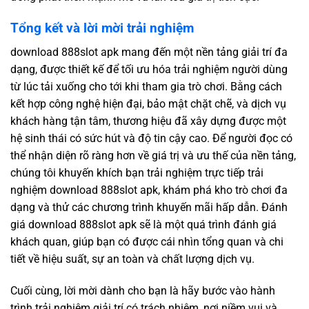
Tổng kết và lời mời trải nghiệm
download 888slot apk mang đến một nền tảng giải trí đa
dạng, được thiết kế để tối ưu hóa trải nghiệm người dùng
từ lúc tải xuống cho tới khi tham gia trò chơi. Bằng cách
kết hợp công nghệ hiện đại, bảo mật chặt chẽ, và dịch vụ
khách hàng tận tâm, thương hiệu đã xây dựng được một
hệ sinh thái có sức hút và độ tin cậy cao. Để người đọc có
thể nhận diện rõ ràng hơn về giá trị và ưu thế của nền tảng,
chúng tôi khuyến khích bạn trải nghiệm trực tiếp trải
nghiệm download 888slot apk, khám phá kho trò chơi đa
dạng và thử các chương trình khuyến mãi hấp dẫn. Đánh
giá download 888slot apk sẽ là một quá trình đánh giá
khách quan, giúp bạn có được cái nhìn tổng quan và chi
tiết về hiệu suất, sự an toàn và chất lượng dịch vụ.
Cuối cùng, lời mời dành cho bạn là hãy bước vào hành
trình trải nghiệm giải trí có trách nhiệm, nơi niềm vui và