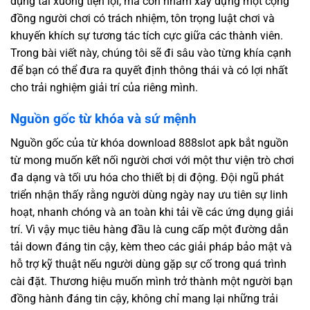
dụng tải xuống tiện lợi, mà còn nhằm xây dựng một cộng
đồng người chơi có trách nhiệm, tôn trọng luật chơi và
khuyến khích sự tương tác tích cực giữa các thành viên.
Trong bài viết này, chúng tôi sẽ đi sâu vào từng khía cạnh
để bạn có thể đưa ra quyết định thông thái và có lợi nhất
cho trải nghiệm giải trí của riêng mình.
Nguồn gốc từ khóa và sứ mệnh
Nguồn gốc của từ khóa download 888slot apk bắt nguồn
từ mong muốn kết nối người chơi với một thư viện trò chơi
đa dạng và tối ưu hóa cho thiết bị di động. Đội ngũ phát
triển nhận thấy rằng người dùng ngày nay ưu tiên sự linh
hoạt, nhanh chóng và an toàn khi tải về các ứng dụng giải
trí. Vì vậy mục tiêu hàng đầu là cung cấp một đường dẫn
tải down đáng tin cậy, kèm theo các giải pháp bảo mật và
hỗ trợ kỹ thuật nếu người dùng gặp sự cố trong quá trình
cài đặt. Thương hiệu muốn mình trở thành một người bạn
đồng hành đáng tin cậy, không chỉ mang lại những trải