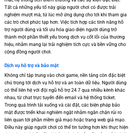
Tất cả những yếu tố này giúp người chơi có được trải
nghiệm mượt mà, từ lúc mở ứng dụng cho tới khi tham gia
các trò chơi phức tạp hơn. Việc tích hợp các tính năng hỗ
trợ người dùng và tối ưu hóa giao diện người dùng trở
thành một phần thiết yếu trong dịch vụ cốt lõi của thương
hiệu, nhằm mang lại trải nghiệm tích cực và bền vững cho
cộng đồng người chơi.
Dịch vụ hỗ trợ và bảo mật
Không chỉ tập trung vào chơi game, nền tảng còn đặc biệt
chú trọng tới dịch vụ hỗ trợ và an toàn dữ liệu. Người dùng
có thể liên hệ với đội ngũ hỗ trợ 24 7 qua nhiều kênh khác
nhau, từ chat trực tuyến đến email và hệ thống ticket.
Trong quá trình tải xuống và cài đặt, các biện pháp bảo
mật được triển khai nghiêm ngặt nhằm ngăn chặn rủi ro
liên quan tới phần mềm giả mạo hoặc trang web giả mạo.
Điều này giúp người chơi có thể tin tưởng hơn khi thực hiện