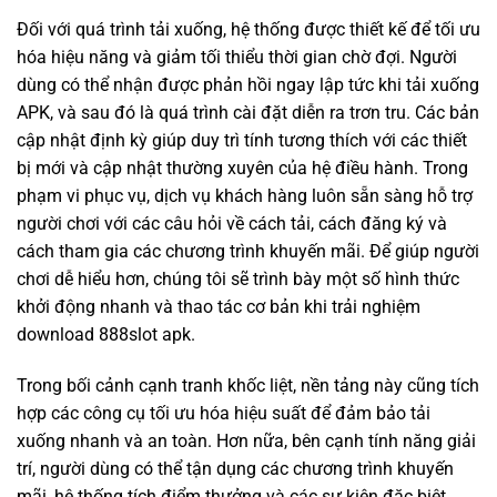
Đối với quá trình tải xuống, hệ thống được thiết kế để tối ưu
hóa hiệu năng và giảm tối thiểu thời gian chờ đợi. Người
dùng có thể nhận được phản hồi ngay lập tức khi tải xuống
APK, và sau đó là quá trình cài đặt diễn ra trơn tru. Các bản
cập nhật định kỳ giúp duy trì tính tương thích với các thiết
bị mới và cập nhật thường xuyên của hệ điều hành. Trong
phạm vi phục vụ, dịch vụ khách hàng luôn sẵn sàng hỗ trợ
người chơi với các câu hỏi về cách tải, cách đăng ký và
cách tham gia các chương trình khuyến mãi. Để giúp người
chơi dễ hiểu hơn, chúng tôi sẽ trình bày một số hình thức
khởi động nhanh và thao tác cơ bản khi trải nghiệm
download 888slot apk.
Trong bối cảnh cạnh tranh khốc liệt, nền tảng này cũng tích
hợp các công cụ tối ưu hóa hiệu suất để đảm bảo tải
xuống nhanh và an toàn. Hơn nữa, bên cạnh tính năng giải
trí, người dùng có thể tận dụng các chương trình khuyến
mãi, hệ thống tích điểm thưởng và các sự kiện đặc biệt.