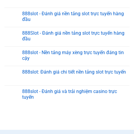
888slot - Đánh giá nền tảng slot trực tuyến hàng
đầu
888Slot - Đánh giá nền tảng slot trực tuyến hàng
đầu
888slot - Nền tảng máy xèng trực tuyến đáng tin
cậy
888slot: Đánh giá chi tiết nền tảng slot trực tuyến
888slot - Đánh giá và trải nghiệm casino trực
tuyến