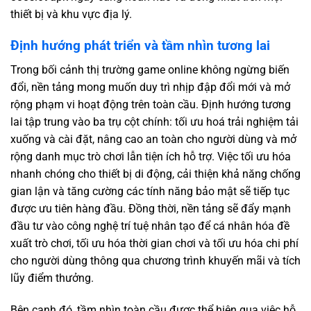
thiết bị và khu vực địa lý.
Định hướng phát triển và tầm nhìn tương lai
Trong bối cảnh thị trường game online không ngừng biến
đổi, nền tảng mong muốn duy trì nhịp đập đổi mới và mở
rộng phạm vi hoạt động trên toàn cầu. Định hướng tương
lai tập trung vào ba trụ cột chính: tối ưu hoá trải nghiệm tải
xuống và cài đặt, nâng cao an toàn cho người dùng và mở
rộng danh mục trò chơi lẫn tiện ích hỗ trợ. Việc tối ưu hóa
nhanh chóng cho thiết bị di động, cải thiện khả năng chống
gian lận và tăng cường các tính năng bảo mật sẽ tiếp tục
được ưu tiên hàng đầu. Đồng thời, nền tảng sẽ đẩy mạnh
đầu tư vào công nghệ trí tuệ nhân tạo để cá nhân hóa đề
xuất trò chơi, tối ưu hóa thời gian chơi và tối ưu hóa chi phí
cho người dùng thông qua chương trình khuyến mãi và tích
lũy điểm thưởng.
Bên cạnh đó, tầm nhìn toàn cầu được thể hiện qua việc hỗ