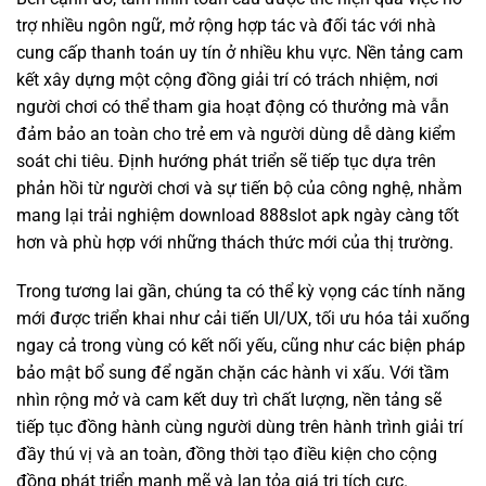
trợ nhiều ngôn ngữ, mở rộng hợp tác và đối tác với nhà
cung cấp thanh toán uy tín ở nhiều khu vực. Nền tảng cam
kết xây dựng một cộng đồng giải trí có trách nhiệm, nơi
người chơi có thể tham gia hoạt động có thưởng mà vẫn
đảm bảo an toàn cho trẻ em và người dùng dễ dàng kiểm
soát chi tiêu. Định hướng phát triển sẽ tiếp tục dựa trên
phản hồi từ người chơi và sự tiến bộ của công nghệ, nhằm
mang lại trải nghiệm download 888slot apk ngày càng tốt
hơn và phù hợp với những thách thức mới của thị trường.
Trong tương lai gần, chúng ta có thể kỳ vọng các tính năng
mới được triển khai như cải tiến UI/UX, tối ưu hóa tải xuống
ngay cả trong vùng có kết nối yếu, cũng như các biện pháp
bảo mật bổ sung để ngăn chặn các hành vi xấu. Với tầm
nhìn rộng mở và cam kết duy trì chất lượng, nền tảng sẽ
tiếp tục đồng hành cùng người dùng trên hành trình giải trí
đầy thú vị và an toàn, đồng thời tạo điều kiện cho cộng
đồng phát triển mạnh mẽ và lan tỏa giá trị tích cực.