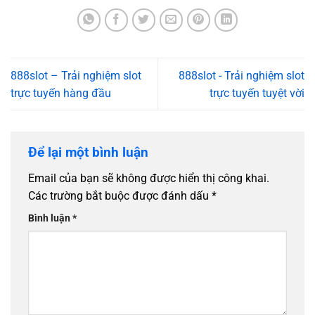
888slot – Trải nghiệm slot
888slot - Trải nghiệm slot
trực tuyến hàng đầu
trực tuyến tuyệt vời
Để lại một bình luận
Email của bạn sẽ không được hiển thị công khai.
Các trường bắt buộc được đánh dấu
*
Bình luận
*