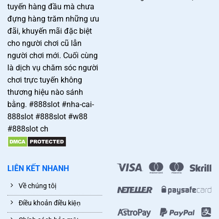
tuyến hàng đầu mà chưa
đựng hàng trăm những ưu
đãi, khuyến mãi đặc biệt
cho người chơi cũ lẫn
người chơi mới. Cuối cùng
là dịch vụ chăm sóc người
chơi trực tuyến không
thương hiệu nào sánh
bằng. #888slot #nha-cai-
888slot #888slot #w88
#888slot ch
LIÊN KẾT NHANH
Về chúng tôị
Điều khoản điều kiệṇ