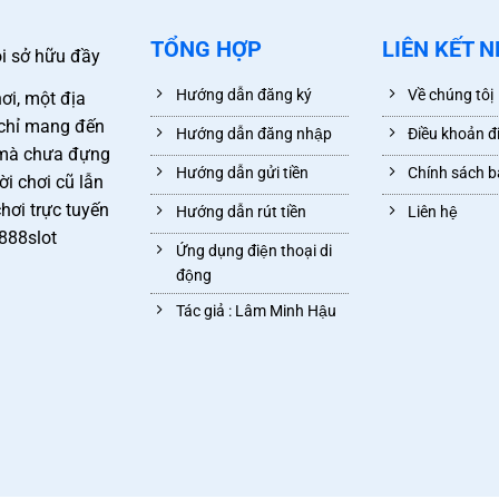
TỔNG HỢP
LIÊN KẾT 
i sở hữu đầy
Hướng dẫn đăng ký
Về chúng tôị
ơi, một địa
 chỉ mang đến
Hướng dẫn đăng nhập
Điều khoản điê
u mà chưa đựng
Hướng dẫn gửi tiền
Chính sách ba
i chơi cũ lẫn
hơi trực tuyến
Hướng dẫn rút tiền
Liên hệ̣
888slot
Ứng dụng điện thoại di
động
Tác giả : Lâm Minh Hậu