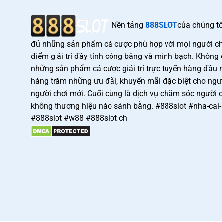
Nền tảng
888SLOT
của chúng tô
đủ những sản phẩm cá cược phù hợp với mọi người ch
điểm giải trí đầy tính công bằng và minh bạch. Không
những sản phẩm cá cược giải trí trực tuyến hàng đầ
hàng trăm những ưu đãi, khuyến mãi đặc biệt cho ngườ
người chơi mới. Cuối cùng là dịch vụ chăm sóc người c
không thương hiệu nào sánh bằng. #888slot #nha-cai-
#888slot #w88 #888slot ch