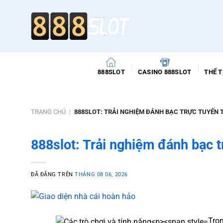
Chuyển
đến
nội
dung
888SLOT
CASINO 888SLOT
THỂ 
TRANG CHỦ
|
888SLOT: TRẢI NGHIỆM ĐÁNH BẠC TRỰC TUYẾN T
888slot: Trải nghiệm đánh bạc t
ĐÃ ĐĂNG TRÊN
THÁNG 08 06, 2026
Tron