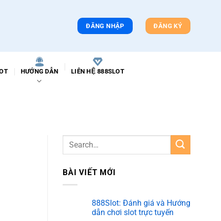
ĐĂNG NHẬP
ĐĂNG KÝ
LOT
HƯỚNG DẪN
LIÊN HỆ 888SLOT
BÀI VIẾT MỚI
888Slot: Đánh giá và Hướng
dẫn chơi slot trực tuyến