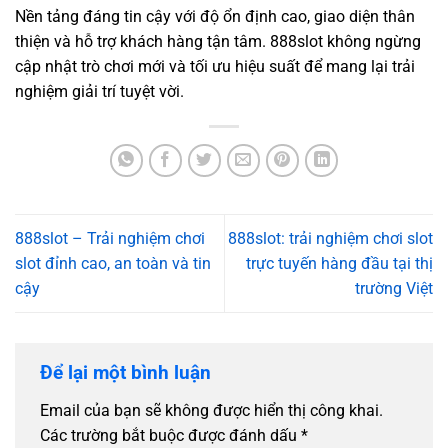
Nền tảng đáng tin cậy với độ ổn định cao, giao diện thân
thiện và hỗ trợ khách hàng tận tâm. 888slot không ngừng
cập nhật trò chơi mới và tối ưu hiệu suất để mang lại trải
nghiệm giải trí tuyệt vời.
888slot – Trải nghiệm chơi
888slot: trải nghiệm chơi slot
slot đỉnh cao, an toàn và tin
trực tuyến hàng đầu tại thị
cậy
trường Việt
Để lại một bình luận
Email của bạn sẽ không được hiển thị công khai.
Các trường bắt buộc được đánh dấu
*