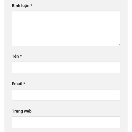
Bình luận
*
Tên
*
Email
*
Trang web