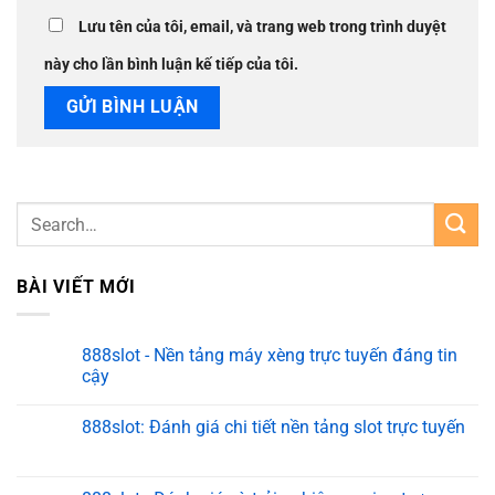
Lưu tên của tôi, email, và trang web trong trình duyệt
này cho lần bình luận kế tiếp của tôi.
BÀI VIẾT MỚI
888slot - Nền tảng máy xèng trực tuyến đáng tin
cậy
888slot: Đánh giá chi tiết nền tảng slot trực tuyến