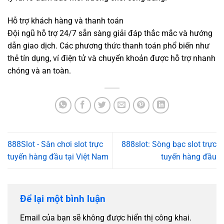
Hỗ trợ khách hàng và thanh toán
Đội ngũ hỗ trợ 24/7 sẵn sàng giải đáp thắc mắc và hướng
dẫn giao dịch. Các phương thức thanh toán phổ biến như
thẻ tín dụng, ví điện tử và chuyển khoản được hỗ trợ nhanh
chóng và an toàn.
888Slot - Sân chơi slot trực
888slot: Sòng bạc slot trực
tuyến hàng đầu tại Việt Nam
tuyến hàng đầu
Để lại một bình luận
Email của bạn sẽ không được hiển thị công khai.