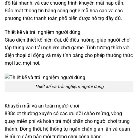
độ tải nhanh, và các chương trình khuyến mãi hấp dẫn.
Bảo mật thông tin bằng công nghệ mã hóa cao và các
phương thức thanh toán phổ biến được hỗ trợ đầy đủ.
Thiết kế và trải nghiệm người dùng
Giao diện thiết kế hiện đại, dễ điều hướng, giúp người chơi
tập trung vào trải nghiệm chơi game. Tính tương thích với
điện thoại di động và máy tính bảng cho phép thưởng thức
mọi lúc, mọi nơi.
Thiết kế và trải nghiệm người dùng
Khuyến mãi và an toàn người chơi
888slot thường xuyên có các ưu đãi chào mừng, vòng
quay miễn phí và hoàn trả một phần cho người chơi trung
thành. Đồng thời, hệ thống tự ngăn chặn gian lận và quản
lý rủi ro đảm bảo môi trường chơi công bằng.