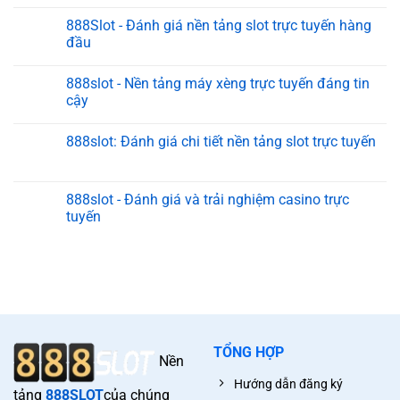
888Slot - Đánh giá nền tảng slot trực tuyến hàng
đầu
888slot - Nền tảng máy xèng trực tuyến đáng tin
cậy
888slot: Đánh giá chi tiết nền tảng slot trực tuyến
888slot - Đánh giá và trải nghiệm casino trực
tuyến
TỔNG HỢP
Nền
Hướng dẫn đăng ký
tảng
888SLOT
của chúng