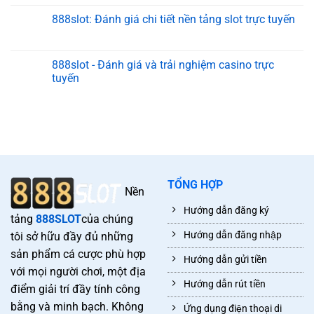
888slot: Đánh giá chi tiết nền tảng slot trực tuyến
888slot - Đánh giá và trải nghiệm casino trực
tuyến
TỔNG HỢP
Nền
Hướng dẫn đăng ký
tảng
888SLOT
của chúng
Hướng dẫn đăng nhập
tôi sở hữu đầy đủ những
sản phẩm cá cược phù hợp
Hướng dẫn gửi tiền
với mọi người chơi, một địa
Hướng dẫn rút tiền
điểm giải trí đầy tính công
bằng và minh bạch. Không
Ứng dụng điện thoại di