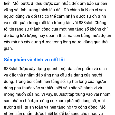
tiến. Mỗi bước đi đều được cân nhắc để đảm bảo sự bền
vững và tính tương thích lâu dài. Đó chính là lý do vì sao
người dùng và đối tác có thể cảm nhận được sự ổn định
và nhất quán trong mỗi lần tương tác với 888slot. Chúng
tôi tin rằng sự thành công của một nền tảng số không chỉ
đo bằng lưu lượng hay doanh thu, mà còn bằng mức độ tin
cậy mà nó xây dựng được trong lòng người dùng qua thời
gian.
Sản phẩm và dịch vụ cốt lõi
888slot được xây dựng quanh một dải sản phẩm và dịch
vụ đặc thù nhằm đáp ứng nhu cầu đa dạng của người
dùng. Trong bối cảnh nền tảng số, sự hài lòng của người
dùng phụ thuộc vào sự hiểu biết sâu sắc về hành vi và
mong muốn của họ. Vì vậy, 888slot tập trung vào vài nhóm
sản phẩm chủ đạo: công cụ khám phá nội dung số, môi
trường giải trí an toàn và nền tảng hỗ trợ cộng đồng. Mỗi
nhóm sản phẩm được thiết kế để bổ sung cho nhau và