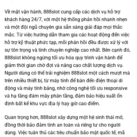
Về mặt vận hành, 888slot cung cấp các dịch vụ hỗ trợ
khách hàng 24/7, với một hệ thống phản hồi nhanh nhẹn
và một đội ngũ chuyên gia sẵn sàng giải đáp mọi thắc
mắc. Từ việc hướng dẫn tham gia các hoạt động đến việc
hỗ trợ kỹ thuật phức tạp, mỗi phản hồi đều được xử lý với
sự tôn trọng và tính chuyên nghiệp cao nhất. Bên cạnh đó,
888slot không ngừng tối ưu hóa quy trình vận hành để
giảm thời gian chờ đợi và nâng cao chất lượng dịch vụ.
Người dùng có thể trải nghiệm 888slot một cách mượt mà
trên nhiều thiết bị, từ máy tính để bàn đến điện thoại di
động và máy tính bảng, nhờ công nghệ tối ưu responsive
và hạ tầng đám mây phân tầng, đảm bảo hiệu suất ổn
định bất kể khu vực địa lý hay giờ cao điểm.
Quan trọng hơn, 888slot xây dựng một hệ sinh thái mở,
đồng thời bảo đảm tính an toàn và riêng tư cho người
dùng. Việc tuân thủ các tiêu chuẩn bảo mật quốc tế, mã