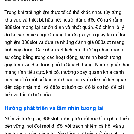
Trong khi trải nghiệm thực tế có thể khác nhau tùy từng
khu vực và thiết bị, hầu hết người dùng đều đồng ý rằng
888slot mang lại sự ổn định và nhất quán. Đó chính là lý
do tại sao nhiều người dùng thường xuyên quay lại để trải
nghiệm 888slot và đưa ra những đánh giá 888slot mang
tính xây dựng. Các nhận xét tích cực thường nhấn mạnh
sự công bằng trong các hoạt động, sự minh bạch trong
quy trình và chất lượng hỗ trợ khách hàng. Những phản hồi
mang tính tiêu cực, khi có, thường xoay quanh khía cạnh
hiệu suất ở một số khu vực hoặc các vấn đề nhỏ liên quan
đến cập nhật mới, và 888slot luôn coi đó là cơ hội để cải
tiến và tối ưu hơn nữa.
Hướng phát triển và tầm nhìn tương lai
Nhìn về tương lai, 888slot hướng tới một mô hình phát triển
bền vững, nơi đổi mới đi đôi với trách nhiệm xã hội và sự
tôn trọng quyền riêng tư. Nền tảng dự kiến mở rộng phạm