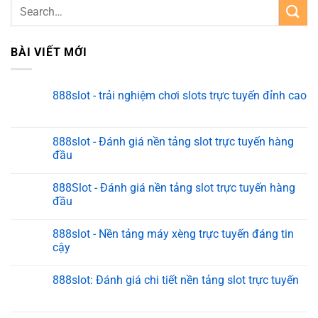
BÀI VIẾT MỚI
888slot - trải nghiệm chơi slots trực tuyến đỉnh cao
888slot - Đánh giá nền tảng slot trực tuyến hàng
đầu
888Slot - Đánh giá nền tảng slot trực tuyến hàng
đầu
888slot - Nền tảng máy xèng trực tuyến đáng tin
cậy
888slot: Đánh giá chi tiết nền tảng slot trực tuyến