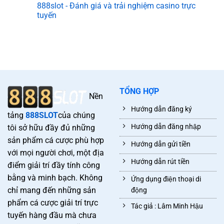
888slot - Đánh giá và trải nghiệm casino trực
tuyến
TỔNG HỢP
Nền
Hướng dẫn đăng ký
tảng
888SLOT
của chúng
Hướng dẫn đăng nhập
tôi sở hữu đầy đủ những
sản phẩm cá cược phù hợp
Hướng dẫn gửi tiền
với mọi người chơi, một địa
Hướng dẫn rút tiền
điểm giải trí đầy tính công
bằng và minh bạch. Không
Ứng dụng điện thoại di
chỉ mang đến những sản
động
phẩm cá cược giải trí trực
Tác giả : Lâm Minh Hậu
tuyến hàng đầu mà chưa