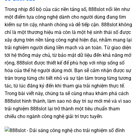
Trong nhịp đổ bộ của các nền tảng số, 888slot nổi lên như
một điểm tựa công nghệ dành cho người dùng đang tìm
kiếm sự tin cậy, nhanh chóng và dễ tiếp cận. 888slot không
chỉ là một thương hiệu mà còn là một hệ sinh thái số được
xây dựng trên nền tảng công nghệ hiện đại, nhằm mang lại
trải nghiệm người dùng liền mạch và an toàn. Từ giao diện
tới hệ thống máy chủ, từ bảo mật dữ liệu đến khả năng mở
rộng, 888slot được thiết kế để phù hợp với nhịp sống số
hóa của thế hệ người dùng mới. Bạn sẽ cảm nhận được sự
trân trọng từng chi tiết nhỏ và sự tận tâm trong từng tương
tác, từ lúc đăng ký đến khi tham gia trải nghiệm thực tế.
Trong bài viết này, chúng ta sẽ cùng nhau khám phá cách
888slot hình thành, làm sao nó duy trì sự mới mẻ và vì sao
trải nghiệm 888slot lại trở thành một tiêu chuẩn tham
chiếu cho ngành công nghệ giải trí trực tuyến.