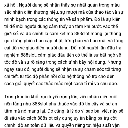
xã hội. Người dùng sẽ nhận thấy sự nhất quán trong màu
sắc nhận diện thương hiệu, sự mượt mà của thao tác và sự
minh bạch trong các thông tin về sản phẩm. Đó là sự kiên
trì để mỗi người dùng cảm thấy an tâm khi bước vào thế
giới số, và đó chính là cam kết mà 888slot mang lại thông
qua từng phiên bản cập nhật, từng bản vá bảo mật và từng
cải tiến về giao diện người dùng. Để một người lần đầu trải
nghiệm 888slot, cảm giác đầu tiên có thể là sự bất ngờ về
tốc độ và sự rõ ràng trong cách trình bày nội dung. Nhưng
ngay sau đó, người dùng sẽ nhận ra sự chăm sóc tới từng
chi tiết, từ tốc độ phản hồi của hệ thống hỗ trợ cho đến
cách giải quyết các thắc mắc một cách tỉ mỉ và chu đáo.
Trong khuôn khổ trực tuyến rộng lớn, việc nhận diện một
nền tảng như 888slot phụ thuộc vào độ tin cậy và sự an
tâm mà nó mang lại. Đó cũng là lý do vì sao bài viết này sẽ
đi sâu vào cách 888slot xây dựng uy tín bằng ba trụ cột
chính: độ an toàn dữ liệu và quyền riêng tư, hiệu suất vận