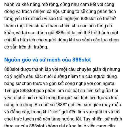
hành và khả năng mở rộng, cũng như cam kết với cộng
đồng và trách nhiệm xã hội. Chúng ta sẽ cùng phân tích
từng yếu tố để hiểu vì sao trải nghiệm 888slot có thể trở
thành một tiêu chuẩn tham chiếu cho các nền tảng số
khác, và tại sao đánh giá 888slot lại có thể trở thành một
chỉ dẫn hữu ích cho người dùng khi so sánh các lựa chọn
có sẵn trên thị trường.
Nguồn gốc và sứ mệnh của 888slot
888slot được thành lập với một câu chuyện giản dị nhưng
có ý nghĩa sâu sắc: nuôi dưỡng niềm tin của người dùng
bằng sự chân thực và gắn kết công nghệ với con người.
Tên gọi 888slot góp phần làm nổi bật sự liên kết giữa hai
yếu tố phổ biến nhất trong thế giới số: tính liên tục và khả
năng mở rộng. Ba chữ số “888” gợi lên cảm giác may mắn
và đẳng cấp, trong khi “slot” gợi đến lĩnh vực giải trí và trò
chơi trực tuyến mà nền tảng hướng tới. Tuy nhiên, sứ mệnh
thực sự của 888slot không chỉ dừng lại ở việc cung cấp