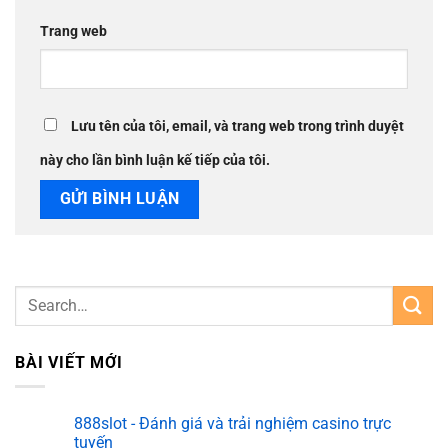
Trang web
Lưu tên của tôi, email, và trang web trong trình duyệt
này cho lần bình luận kế tiếp của tôi.
BÀI VIẾT MỚI
888slot - Đánh giá và trải nghiệm casino trực
tuyến