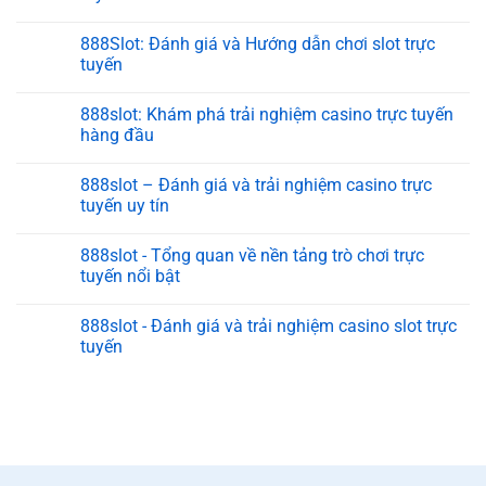
888Slot: Đánh giá và Hướng dẫn chơi slot trực
tuyến
888slot: Khám phá trải nghiệm casino trực tuyến
hàng đầu
888slot – Đánh giá và trải nghiệm casino trực
tuyến uy tín
888slot - Tổng quan về nền tảng trò chơi trực
tuyến nổi bật
888slot - Đánh giá và trải nghiệm casino slot trực
tuyến