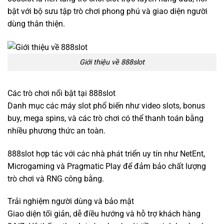
bật với bộ sưu tập trò chơi phong phú và giao diện người
dùng thân thiện.
Giới thiệu về 888slot
Các trò chơi nổi bật tại 888slot
Danh mục các máy slot phổ biến như video slots, bonus
buy, mega spins, và các trò chơi có thể thanh toán bằng
nhiều phương thức an toàn.
888slot hợp tác với các nhà phát triển uy tín như NetEnt,
Microgaming và Pragmatic Play để đảm bảo chất lượng
trò chơi và RNG công bằng.
Trải nghiệm người dùng và bảo mật
Giao diện tối giản, dễ điều hướng và hỗ trợ khách hàng