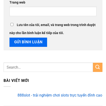
Trang web
Lưu tên của tôi, email, và trang web trong trình duyệt
này cho lần bình luận kế tiếp của tôi.
BÀI VIẾT MỚI
888slot - trải nghiệm chơi slots trực tuyến đỉnh cao