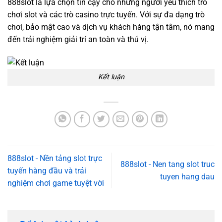
888slot là lựa chọn tin cậy cho những người yêu thích trò
chơi slot và các trò casino trực tuyến. Với sự đa dạng trò
chơi, bảo mật cao và dịch vụ khách hàng tận tâm, nó mang
đến trải nghiệm giải trí an toàn và thú vị.
Kết luận
888slot - Nền tảng slot trực
888slot - Nen tang slot truc
tuyến hàng đầu và trải
tuyen hang dau
nghiệm chơi game tuyệt vời