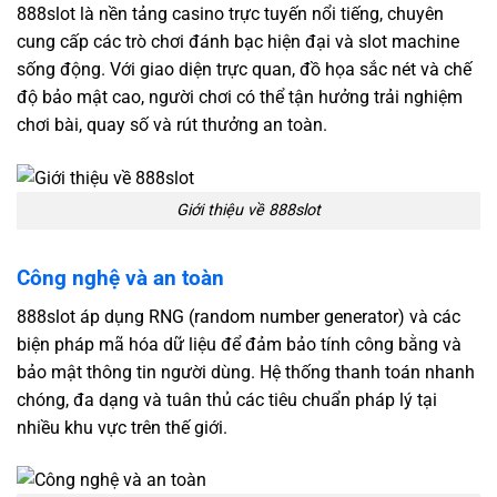
888slot là nền tảng casino trực tuyến nổi tiếng, chuyên
cung cấp các trò chơi đánh bạc hiện đại và slot machine
sống động. Với giao diện trực quan, đồ họa sắc nét và chế
độ bảo mật cao, người chơi có thể tận hưởng trải nghiệm
chơi bài, quay số và rút thưởng an toàn.
Giới thiệu về 888slot
Công nghệ và an toàn
888slot áp dụng RNG (random number generator) và các
biện pháp mã hóa dữ liệu để đảm bảo tính công bằng và
bảo mật thông tin người dùng. Hệ thống thanh toán nhanh
chóng, đa dạng và tuân thủ các tiêu chuẩn pháp lý tại
nhiều khu vực trên thế giới.