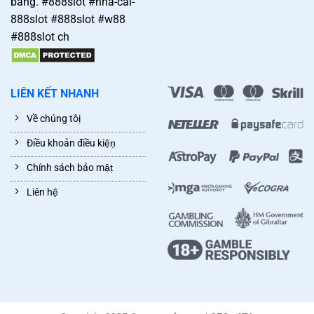
bằng. #888slot #nha-cai-
888slot #888slot #w88
#888slot ch
LIÊN KẾT NHANH
Về chúng tôị
Điều khoản điều kiệṇ
Chính sách bảo mậṭ
Liên hệ̣