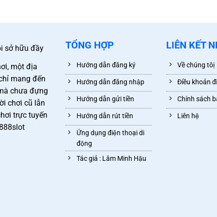
TỔNG HỢP
LIÊN KẾT 
i sở hữu đầy
Hướng dẫn đăng ký
Về chúng tôị
ơi, một địa
 chỉ mang đến
Hướng dẫn đăng nhập
Điều khoản điê
u mà chưa đựng
Hướng dẫn gửi tiền
Chính sách ba
i chơi cũ lẫn
hơi trực tuyến
Hướng dẫn rút tiền
Liên hệ̣
888slot
Ứng dụng điện thoại di
động
Tác giả : Lâm Minh Hậu