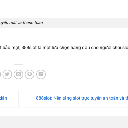
uyến mãi và thanh toán
t bảo mật, 888slot là một lựa chọn hàng đầu cho người chơi slo
 dẫn
888slot: Nền tảng slot trực tuyến an toàn và t