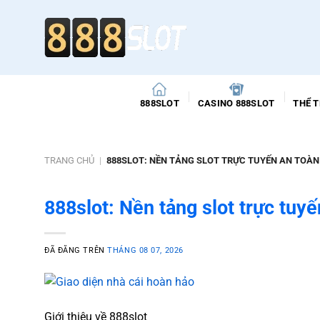
Chuyển
đến
nội
dung
888SLOT
CASINO 888SLOT
THỂ 
TRANG CHỦ
|
888SLOT: NỀN TẢNG SLOT TRỰC TUYẾN AN TOÀN 
888slot: Nền tảng slot trực tuyế
ĐÃ ĐĂNG TRÊN
THÁNG 08 07, 2026
Giới thiệu về 888slot