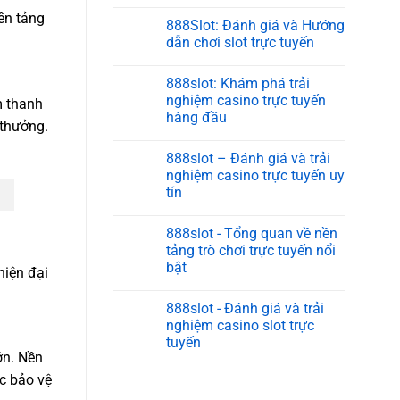
Nền tảng
888Slot: Đánh giá và Hướng
dẫn chơi slot trực tuyến
888slot: Khám phá trải
nghiệm casino trực tuyến
m thanh
hàng đầu
 thưởng.
888slot – Đánh giá và trải
nghiệm casino trực tuyến uy
tín
888slot - Tổng quan về nền
tảng trò chơi trực tuyến nổi
bật
hiện đại
888slot - Đánh giá và trải
nghiệm casino slot trực
tuyến
ớn. Nền
c bảo vệ