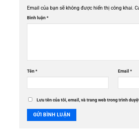
Email của bạn sẽ không được hiển thị công khai.
C
Bình luận
*
Tên
*
Email
*
Lưu tên của tôi, email, và trang web trong trình duyệt