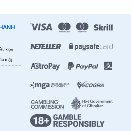
NHANH
̀u kiệṇ
̉o mậṭ