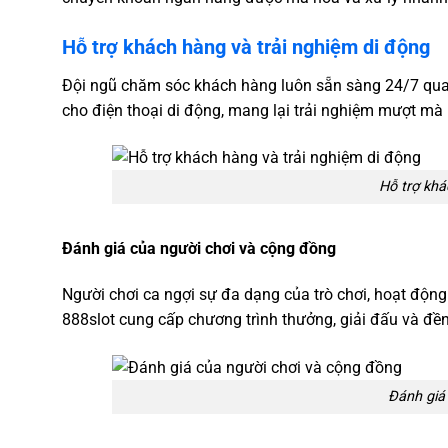
Hỗ trợ khách hàng và trải nghiệm di động
Đội ngũ chăm sóc khách hàng luôn sẵn sàng 24/7 qua c
cho điện thoại di động, mang lại trải nghiệm mượt mà k
Hỗ trợ khá
Đánh giá của người chơi và cộng đồng
Người chơi ca ngợi sự đa dạng của trò chơi, hoạt độn
888slot cung cấp chương trình thưởng, giải đấu và đề
Đánh giá