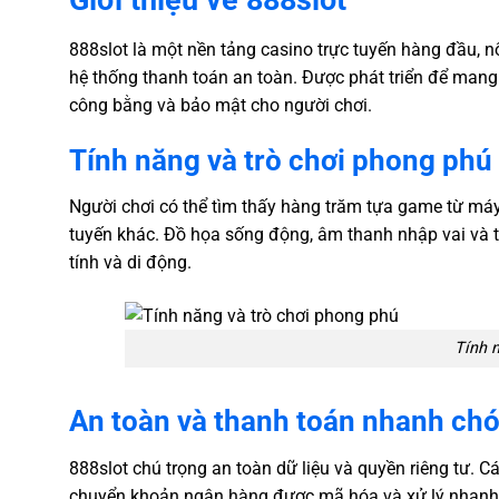
Giới thiệu về 888slot
888slot là một nền tảng casino trực tuyến hàng đầu, n
hệ thống thanh toán an toàn. Được phát triển để mang
công bằng và bảo mật cho người chơi.
Tính năng và trò chơi phong phú
Người chơi có thể tìm thấy hàng trăm tựa game từ máy 
tuyến khác. Đồ họa sống động, âm thanh nhập vai và tố
tính và di động.
Tính n
An toàn và thanh toán nhanh ch
888slot chú trọng an toàn dữ liệu và quyền riêng tư. C
chuyển khoản ngân hàng được mã hóa và xử lý nhanh ch