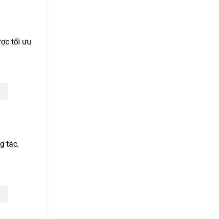
ợc tối ưu
g tác,