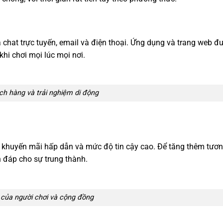
hat trực tuyến, email và điện thoại. Ứng dụng và trang web đư
hi chơi mọi lúc mọi nơi.
ch hàng và trải nghiệm di động
g khuyến mãi hấp dẫn và mức độ tin cậy cao. Để tăng thêm tươn
n đáp cho sự trung thành.
 của người chơi và cộng đồng