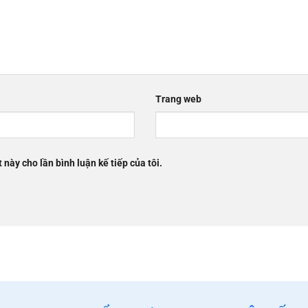
Trang web
 này cho lần bình luận kế tiếp của tôi.