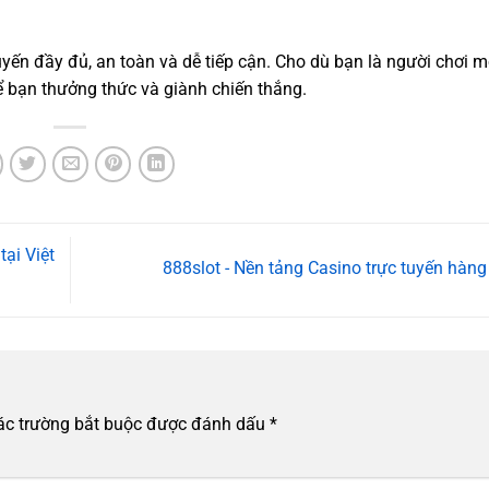
yến đầy đủ, an toàn và dễ tiếp cận. Cho dù bạn là người chơi m
ể bạn thưởng thức và giành chiến thắng.
tại Việt
888slot - Nền tảng Casino trực tuyến hàn
ác trường bắt buộc được đánh dấu
*