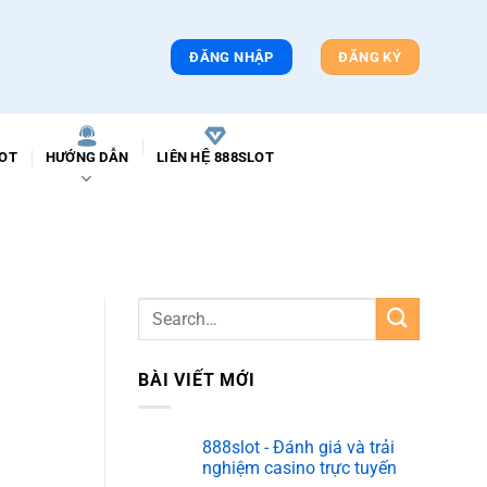
ĐĂNG NHẬP
ĐĂNG KÝ
LOT
HƯỚNG DẪN
LIÊN HỆ 888SLOT
BÀI VIẾT MỚI
888slot - Đánh giá và trải
nghiệm casino trực tuyến