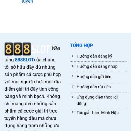
tuyến
TỔNG HỢP
Nền
Hướng dẫn đăng ký
tảng
888SLOT
của chúng
Hướng dẫn đăng nhập
tôi sở hữu đầy đủ những
sản phẩm cá cược phù hợp
Hướng dẫn gửi tiền
với mọi người chơi, một địa
Hướng dẫn rút tiền
điểm giải trí đầy tính công
bằng và minh bạch. Không
Ứng dụng điện thoại di
chỉ mang đến những sản
động
phẩm cá cược giải trí trực
Tác giả : Lâm Minh Hậu
tuyến hàng đầu mà chưa
đựng hàng trăm những ưu