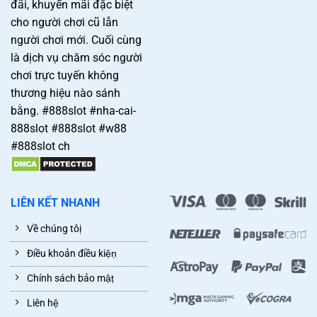
đãi, khuyến mãi đặc biệt
cho người chơi cũ lẫn
người chơi mới. Cuối cùng
là dịch vụ chăm sóc người
chơi trực tuyến không
thương hiệu nào sánh
bằng. #888slot #nha-cai-
888slot #888slot #w88
#888slot ch
LIÊN KẾT NHANH
Về chúng tôị
Điều khoản điều kiệṇ
Chính sách bảo mậṭ
Liên hệ̣