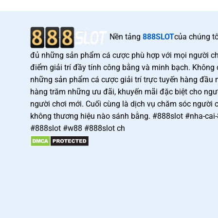
Nền tảng
888SLOT
của chúng tô
đủ những sản phẩm cá cược phù hợp với mọi người ch
điểm giải trí đầy tính công bằng và minh bạch. Không
những sản phẩm cá cược giải trí trực tuyến hàng đầ
hàng trăm những ưu đãi, khuyến mãi đặc biệt cho ngườ
người chơi mới. Cuối cùng là dịch vụ chăm sóc người c
không thương hiệu nào sánh bằng. #888slot #nha-cai-
#888slot #w88 #888slot ch