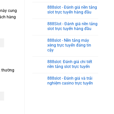
888slot - Đánh giá nền tảng
g này cung
slot trực tuyến hàng đầu
hách hàng
888Slot - Đánh giá nền tảng
slot trực tuyến hàng đầu
888slot - Nền tảng máy
xèng trực tuyến đáng tin
cậy
888slot: Đánh giá chi tiết
nền tảng slot trực tuyến
ật thường
888slot - Đánh giá và trải
nghiệm casino trực tuyến