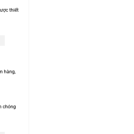
ược thiết
ân hàng,
nh chóng