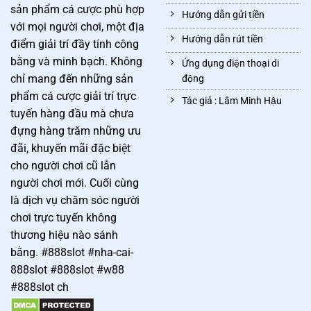
sản phẩm cá cược phù hợp
Hướng dẫn gửi tiền
với mọi người chơi, một địa
Hướng dẫn rút tiền
điểm giải trí đầy tính công
bằng và minh bạch. Không
Ứng dụng điện thoại di
chỉ mang đến những sản
động
phẩm cá cược giải trí trực
Tác giả : Lâm Minh Hậu
tuyến hàng đầu mà chưa
đựng hàng trăm những ưu
đãi, khuyến mãi đặc biệt
cho người chơi cũ lẫn
người chơi mới. Cuối cùng
là dịch vụ chăm sóc người
chơi trực tuyến không
thương hiệu nào sánh
bằng. #888slot #nha-cai-
888slot #888slot #w88
#888slot ch