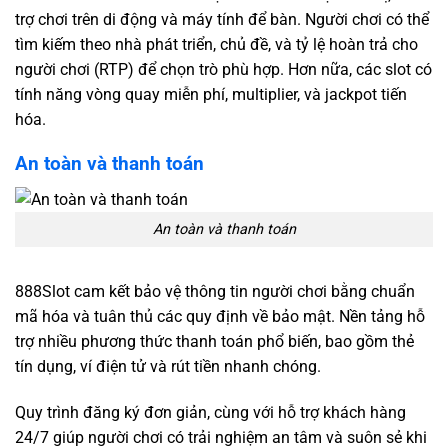
trợ chơi trên di động và máy tính để bàn. Người chơi có thể
tìm kiếm theo nhà phát triển, chủ đề, và tỷ lệ hoàn trả cho
người chơi (RTP) để chọn trò phù hợp. Hơn nữa, các slot có
tính năng vòng quay miễn phí, multiplier, và jackpot tiến
hóa.
An toàn và thanh toán
An toàn và thanh toán
888Slot cam kết bảo vệ thông tin người chơi bằng chuẩn
mã hóa và tuân thủ các quy định về bảo mật. Nền tảng hỗ
trợ nhiều phương thức thanh toán phổ biến, bao gồm thẻ
tín dụng, ví điện tử và rút tiền nhanh chóng.
Quy trình đăng ký đơn giản, cùng với hỗ trợ khách hàng
24/7 giúp người chơi có trải nghiệm an tâm và suôn sẻ khi