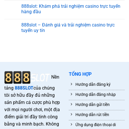
888slot: Khám phá trải nghiệm casino trực tuyến
hàng đầu
888slot – Đánh giá và trải nghiệm casino trực
tuyến uy tín
TỔNG HỢP
Nền
Hướng dẫn đăng ký
tảng
888SLOT
của chúng
Hướng dẫn đăng nhập
tôi sở hữu đầy đủ những
sản phẩm cá cược phù hợp
Hướng dẫn gửi tiền
với mọi người chơi, một địa
Hướng dẫn rút tiền
điểm giải trí đầy tính công
bằng và minh bạch. Không
Ứng dụng điện thoại di