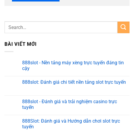
BÀI VIẾT MỚI
888slot - Nền tảng máy xèng trực tuyến đáng tin
cậy
888slot: Đánh giá chi tiết nền tảng slot trực tuyến
888slot - Đánh giá và trải nghiệm casino trực
tuyến
888Slot: Đánh giá và Hướng dẫn chơi slot trực
tuyến