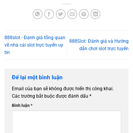
888slot - Đánh giá tổng quan
888Slot: Đánh giá và Hướng
về nhà cái slot trực tuyến uy
dẫn chơi slot trực tuyến
tín
Để lại một bình luận
Email của bạn sẽ không được hiển thị công khai.
Các trường bắt buộc được đánh dấu
*
Bình luận
*