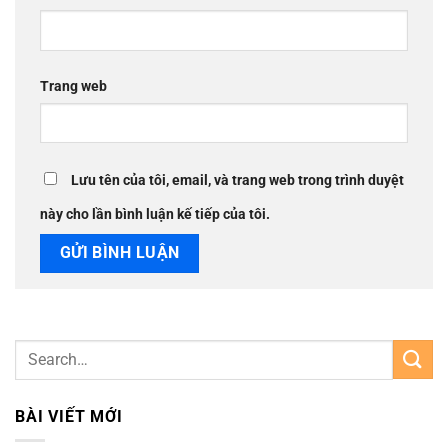
Trang web
Lưu tên của tôi, email, và trang web trong trình duyệt
này cho lần bình luận kế tiếp của tôi.
BÀI VIẾT MỚI