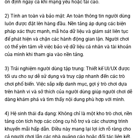
ổn định ngay cả khi mạng yếu hoặc tải cao.
2) Tính an toàn và bảo mật: An toàn thông tin người dùng
luôn được đặt lên hàng đầu. Nền tảng áp dụng các biện
pháp xác thực mạnh, mã hóa dữ liệu và giám sát liên tục
để phát hiện và chặn các hành động gian lận. Người chơi
có thể yên tâm về việc bảo vệ dữ liệu cá nhân và tài khoản
của mình khi tham gia vào nền tảng.
3) Trải nghiệm người dùng tập trung: Thiết kế UI/UX được
tối ưu cho sự dễ sử dụng và truy cập nhanh đến các trò
chơi phổ biến. Việc sắp xếp danh mục, gợi ý trò chơi dựa
trên hành vi và sở thích của người dùng giúp người chơi dễ
dàng khám phá và tìm thấy nội dung phù hợp với mình.
4) Hệ sinh thái đa dạng: Không chỉ là một kho trò chơi, nền
tảng còn tích hợp các công cụ hỗ trợ và các chương trình
khuyến mãi hấp dẫn. Điều này mang lại lợi ích rõ ràng cho
cả người chơi lẫn các nhà quảng cáo hoặc đối tác liên kết.