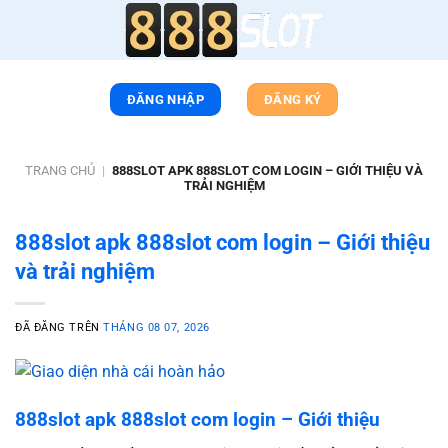
Chuyển
đến
nội
dung
ĐĂNG NHẬP
ĐĂNG KÝ
TRANG CHỦ
|
888SLOT APK 888SLOT COM LOGIN – GIỚI THIỆU VÀ
TRẢI NGHIỆM
888slot apk 888slot com login – Giới thiệu
và trải nghiệm
ĐÃ ĐĂNG TRÊN
THÁNG 08 07, 2026
888slot apk 888slot com login – Giới thiệu