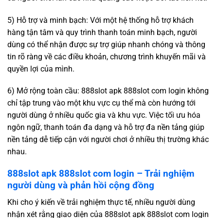
5) Hỗ trợ và minh bạch: Với một hệ thống hỗ trợ khách
hàng tận tâm và quy trình thanh toán minh bạch, người
dùng có thể nhận được sự trợ giúp nhanh chóng và thông
tin rõ ràng về các điều khoản, chương trình khuyến mãi và
quyền lợi của mình.
6) Mở rộng toàn cầu: 888slot apk 888slot com login không
chỉ tập trung vào một khu vực cụ thể mà còn hướng tới
người dùng ở nhiều quốc gia và khu vực. Việc tối ưu hóa
ngôn ngữ, thanh toán đa dạng và hỗ trợ đa nền tảng giúp
nền tảng dễ tiếp cận với người chơi ở nhiều thị trường khác
nhau.
888slot apk 888slot com login – Trải nghiệm
người dùng và phản hồi cộng đồng
Khi cho ý kiến về trải nghiệm thực tế, nhiều người dùng
nhận xét rằng giao diện của 888slot apk 888slot com login