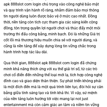
apk 888slot com login chú trọng vào công nghệ bảo mật
và quy trình vận hành rõ ràng, nhằm đảm bảo mọi thông
tin người dùng luôn được bảo vệ ở mức cao nhất. Đồng
thời, nền tảng còn tích cực tham gia các sáng kiến cộng
đồng, tôn trọng quyền lợi người chơi và thúc đẩy một môi
trường thi đấu công bằng, minh bạch. Đó là những Giá trị
cốt lõi mà thương hiệu muốn chia sẻ với người dùng, và
cũng là nền tảng để xây dựng lòng tin vững chắc trong
hành trình hợp tác lâu dài.
Qua thời gian, 888slot apk 888slot com login đã chứng
minh khả năng thích ứng với xu thế giải trí số, từ các trò
chơi cổ điển đến những thể loại mới lạ, tích hợp công nghệ
đỉnh cao và giao diện thân thiện. Sự phát triển không phải
là một đích đến mà là một quá trình liên tục, đòi hỏi sự cân
bằng giữa tính sáng tạo và tính khả thi. Vì vậy, sứ mệnh
của nền tảng luôn hướng tới việc mang lại not just
entertainment mà còn cảm giác an tâm và niềm tin vững