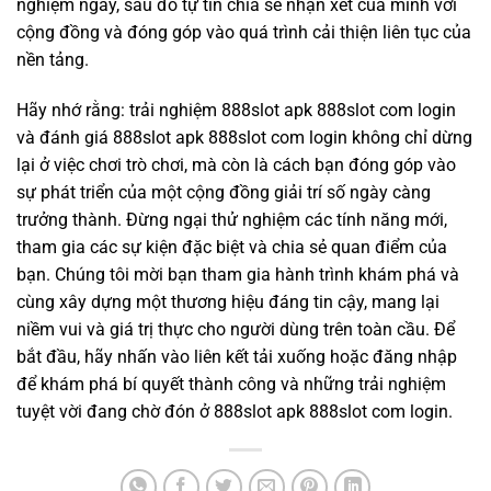
nghiệm ngay, sau đó tự tin chia sẻ nhận xét của mình với
cộng đồng và đóng góp vào quá trình cải thiện liên tục của
nền tảng.
Hãy nhớ rằng: trải nghiệm 888slot apk 888slot com login
và đánh giá 888slot apk 888slot com login không chỉ dừng
lại ở việc chơi trò chơi, mà còn là cách bạn đóng góp vào
sự phát triển của một cộng đồng giải trí số ngày càng
trưởng thành. Đừng ngại thử nghiệm các tính năng mới,
tham gia các sự kiện đặc biệt và chia sẻ quan điểm của
bạn. Chúng tôi mời bạn tham gia hành trình khám phá và
cùng xây dựng một thương hiệu đáng tin cậy, mang lại
niềm vui và giá trị thực cho người dùng trên toàn cầu. Để
bắt đầu, hãy nhấn vào liên kết tải xuống hoặc đăng nhập
để khám phá bí quyết thành công và những trải nghiệm
tuyệt vời đang chờ đón ở 888slot apk 888slot com login.