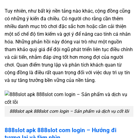
Tuy nhiên, như bất kỳ nền tảng nào khác, cộng đồng cũng
có những ý kiến đa chiều. Có người cho rằng cần thêm
nhiều danh mục trò chơi đặc sắc hơn hoặc cần cải thiện
một số chế độ tìm kiếm và gợi ý để nâng cao tính cá nhân
hóa. Những phản hồi này đóng vai trò như một nguồn
tham khảo quý giá để đội ngũ phát triển liên tục điều chỉnh
và cải tiến, nhằm đáp ứng tốt hơn mong đợi của người
chơi. Quan điểm trung lập và phân tích khách quan từ
cộng đồng là điều rất quan trọng đối với việc duy trì uy tín
và sự tăng trưởng bền vững của nền tảng.
888slot apk 888slot com login – Sản phẩm và dịch vụ cốt lõi
888slot apk 888slot com login – Hướng đi
tương lai và tầm nhìn