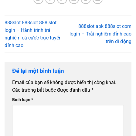
888slot 888slot 888 slot
888slot apk 888slot com
login – Hành trình trải
login – Trải nghiệm đỉnh cao
nghiệm cá cược trực tuyến
trên di động
đỉnh cao
Để lại một bình luận
Email của bạn sẽ không được hiển thị công khai.
Các trường bắt buộc được đánh dấu
*
Bình luận
*