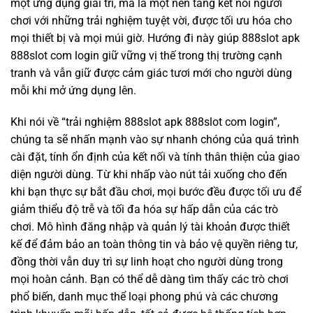
một ứng dụng giải trí, mà là một nền tảng kết nối người
chơi với những trải nghiệm tuyệt vời, được tối ưu hóa cho
mọi thiết bị và mọi múi giờ. Hướng đi này giúp 888slot apk
888slot com login giữ vững vị thế trong thị trường cạnh
tranh và vẫn giữ được cảm giác tươi mới cho người dùng
mỗi khi mở ứng dụng lên.
Khi nói về “trải nghiệm 888slot apk 888slot com login”,
chúng ta sẽ nhấn mạnh vào sự nhanh chóng của quá trình
cài đặt, tính ổn định của kết nối và tính thân thiện của giao
diện người dùng. Từ khi nhấp vào nút tải xuống cho đến
khi bạn thực sự bắt đầu chơi, mọi bước đều được tối ưu để
giảm thiểu độ trễ và tối đa hóa sự hấp dẫn của các trò
chơi. Mô hình đăng nhập và quản lý tài khoản được thiết
kế để đảm bảo an toàn thông tin và bảo vệ quyền riêng tư,
đồng thời vẫn duy trì sự linh hoạt cho người dùng trong
mọi hoàn cảnh. Bạn có thể dễ dàng tìm thấy các trò chơi
phổ biến, danh mục thể loại phong phú và các chương