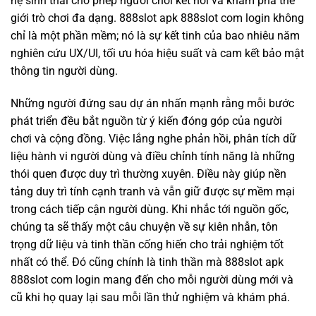
hệ sinh thái cho phép người chơi kết nối và khám phá thế
giới trò chơi đa dạng. 888slot apk 888slot com login không
chỉ là một phần mềm; nó là sự kết tinh của bao nhiêu năm
nghiên cứu UX/UI, tối ưu hóa hiệu suất và cam kết bảo mật
thông tin người dùng.
Những người đứng sau dự án nhấn mạnh rằng mỗi bước
phát triển đều bắt nguồn từ ý kiến đóng góp của người
chơi và cộng đồng. Việc lắng nghe phản hồi, phân tích dữ
liệu hành vi người dùng và điều chỉnh tính năng là những
thói quen được duy trì thường xuyên. Điều này giúp nền
tảng duy trì tính cạnh tranh và vẫn giữ được sự mềm mại
trong cách tiếp cận người dùng. Khi nhắc tới nguồn gốc,
chúng ta sẽ thấy một câu chuyện về sự kiên nhẫn, tôn
trọng dữ liệu và tinh thần cống hiến cho trải nghiệm tốt
nhất có thể. Đó cũng chính là tinh thần mà 888slot apk
888slot com login mang đến cho mỗi người dùng mới và
cũ khi họ quay lại sau mỗi lần thử nghiệm và khám phá.