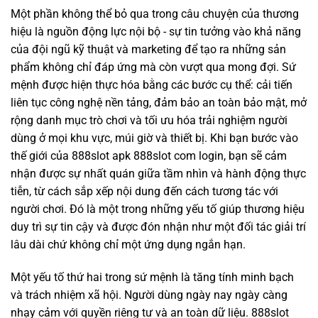
Một phần không thể bỏ qua trong câu chuyện của thương
hiệu là nguồn động lực nội bộ - sự tin tưởng vào khả năng
của đội ngũ kỹ thuật và marketing để tạo ra những sản
phẩm không chỉ đáp ứng mà còn vượt qua mong đợi. Sứ
mệnh được hiện thực hóa bằng các bước cụ thể: cải tiến
liên tục công nghệ nền tảng, đảm bảo an toàn bảo mật, mở
rộng danh mục trò chơi và tối ưu hóa trải nghiệm người
dùng ở mọi khu vực, múi giờ và thiết bị. Khi bạn bước vào
thế giới của 888slot apk 888slot com login, bạn sẽ cảm
nhận được sự nhất quán giữa tầm nhìn và hành động thực
tiễn, từ cách sắp xếp nội dung đến cách tương tác với
người chơi. Đó là một trong những yếu tố giúp thương hiệu
duy trì sự tin cậy và được đón nhận như một đối tác giải trí
lâu dài chứ không chỉ một ứng dụng ngắn hạn.
Một yếu tố thứ hai trong sứ mệnh là tăng tính minh bạch
và trách nhiệm xã hội. Người dùng ngày nay ngày càng
nhạy cảm với quyền riêng tư và an toàn dữ liệu. 888slot