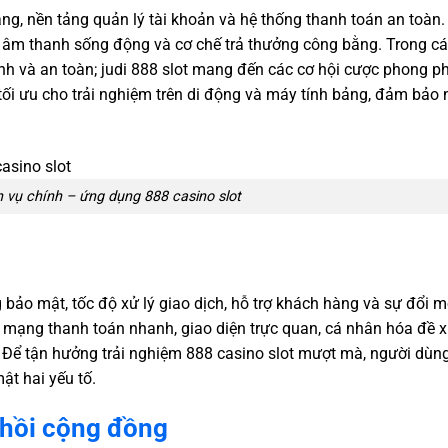
, nền tảng quản lý tài khoản và hệ thống thanh toán an toàn.
D, âm thanh sống động và cơ chế trả thưởng công bằng. Trong cá
nh và an toàn; judi 888 slot mang đến các cơ hội cược phong p
c tối ưu cho trải nghiệm trên di động và máy tính bảng, đảm bảo
 vụ chính – ứng dụng 888 casino slot
g bảo mật, tốc độ xử lý giao dịch, hỗ trợ khách hàng và sự đổi mớ
n, mạng thanh toán nhanh, giao diện trực quan, cá nhân hóa đề 
c. Để tận hưởng trải nghiệm 888 casino slot mượt mà, người dùn
ật hai yếu tố.
 hồi cộng đồng