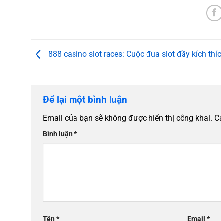
888 casino slot races: Cuộc đua slot đầy kích thí
Để lại một bình luận
Email của bạn sẽ không được hiển thị công khai.
C
Bình luận
*
Tên
*
Email
*