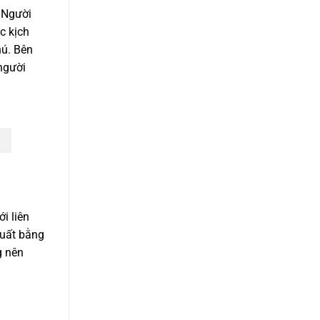
 Người
c kịch
hú. Bên
 người
i liên
xuất bằng
g nên