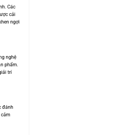
anh. Các
ược cải
 khen ngợi
ông nghệ
sản phẩm.
ải trí
ọc đánh
ể cảm