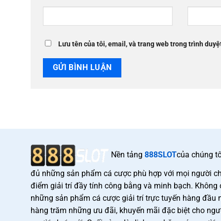
Lưu tên của tôi, email, và trang web trong trình duyệt
Nền tảng
888SLOT
của chúng tô
đủ những sản phẩm cá cược phù hợp với mọi người ch
điểm giải trí đầy tính công bằng và minh bạch. Không
những sản phẩm cá cược giải trí trực tuyến hàng đầ
hàng trăm những ưu đãi, khuyến mãi đặc biệt cho ngườ