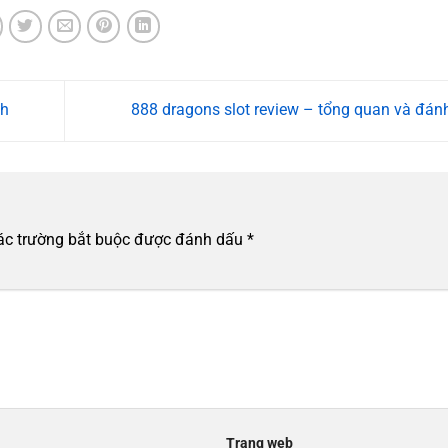
ch
888 dragons slot review – tổng quan và đán
ác trường bắt buộc được đánh dấu
*
Trang web