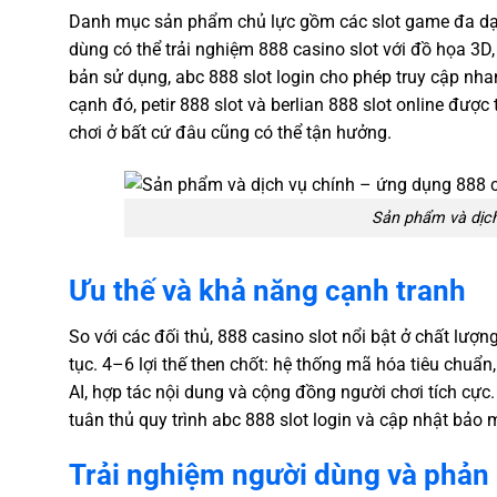
Danh mục sản phẩm chủ lực gồm các slot game đa dạng
dùng có thể trải nghiệm 888 casino slot với đồ họa 3
bản sử dụng, abc 888 slot login cho phép truy cập nha
cạnh đó, petir 888 slot và berlian 888 slot online đượ
chơi ở bất cứ đâu cũng có thể tận hưởng.
Sản phẩm và dịch
Ưu thế và khả năng cạnh tranh
So với các đối thủ, 888 casino slot nổi bật ở chất lượn
tục. 4–6 lợi thế then chốt: hệ thống mã hóa tiêu chuẩ
AI, hợp tác nội dung và cộng đồng người chơi tích cự
tuân thủ quy trình abc 888 slot login và cập nhật bảo m
Trải nghiệm người dùng và phản