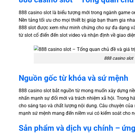
888 casino slot là biểu tượng mới trong ngành game o
Nền tảng tối ưu cho mọi thiết bị giúp bạn tham gia nhan
888 slot được xem như minh chứng cho sự đa dạng và c
từ slot cổ điển đến slot video và nhận định về giao di
888 casino slot 
Nguồn gốc từ khóa và sứ mệnh
888 casino slot bắt nguồn từ mong muốn xây dựng nền t
nhấn mạnh sự đổi mới và trách nhiệm xã hội. Trong hành 
cho sáng tạo và chất lượng nội dung. Câu chuyện của
mạnh sứ mệnh mang đến niềm vui có kiểm soát cho ngư
Sản phẩm và dịch vụ chính – ứng