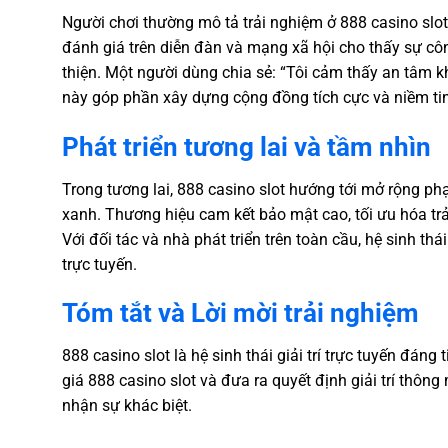
Người chơi thường mô tả trải nghiệm ở 888 casino slot
đánh giá trên diễn đàn và mạng xã hội cho thấy sự c
thiện. Một người dùng chia sẻ: “Tôi cảm thấy an tâm kh
này góp phần xây dựng cộng đồng tích cực và niềm tin
Phát triển tương lai và tầm nhìn
Trong tương lai, 888 casino slot hướng tới mở rộng ph
xanh. Thương hiệu cam kết bảo mật cao, tối ưu hóa trả
Với đối tác và nhà phát triển trên toàn cầu, hệ sinh thái
trực tuyến.
Tóm tắt và Lời mời trải nghiệm
888 casino slot là hệ sinh thái giải trí trực tuyến đán
giá 888 casino slot và đưa ra quyết định giải trí th
nhận sự khác biệt.