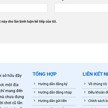
 này cho lần bình luận kế tiếp của tôi.
TỔNG HỢP
LIÊN KẾT 
i sở hữu đầy
Hướng dẫn đăng ký
Về chúng tôị
ơi, một địa
 chỉ mang đến
Hướng dẫn đăng nhập
Điều khoản điê
u mà chưa đựng
Hướng dẫn gửi tiền
Chính sách ba
i chơi cũ lẫn