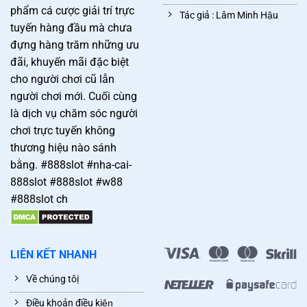
phẩm cá cược giải trí trực
tối giản mọi sự phức tạp, tối ưu hóa trải nghiệm người
Tác giả : Lâm Minh Hậu
tuyến hàng đầu mà chưa
dùng và đảm bảo mọi hành động diễn ra một cách suôn sẻ
đựng hàng trăm những ưu
đã ra đời. Sứ mệnh của 888slot là mang đến một không
đãi, khuyến mãi đặc biệt
gian giải trí có tổ chức, nơi người chơi có thể khám phá sự
cho người chơi cũ lẫn
đa dạng của các trò chơi, nhận được hỗ trợ kịp thời và cảm
người chơi mới. Cuối cùng
nhận sự tôn trọng dành cho quyền riêng tư của mình. Theo
là dịch vụ chăm sóc người
thời gian, 888slot không chỉ dừng lại ở việc cung cấp trò
chơi trực tuyến không
chơi mà còn mở rộng sang lĩnh vực giáo dục về quản lý
thương hiệu nào sánh
ngân sách, nhận diện rủi ro và thói quen chơi có trách
bằng. #888slot #nha-cai-
nhiệm. Mỗi bước tiến mới đều mang theo câu chuyện về sự
888slot #888slot #w88
kiên trì, sự tôn trọng người chơi và cam kết cải tiến không
#888slot ch
ngừng. Câu chuyện này trở thành động lực để đội ngũ liên
tục thử nghiệm các phương thức mới nhằm tối ưu hóa tốc
độ, cải thiện giao diện và mở rộng mạng lưới đối tác trên
toàn cầu. Bạn sẽ thấy rằng trải nghiệm 888slot không chỉ
LIÊN KẾT NHANH
là việc nhấn nút chơi, mà là một quá trình kết nối giữa sự
Về chúng tôị
sáng tạo và sự tôn trọng từng phút giây mà người chơi
dành cho nền tảng.
Điều khoản điều kiệṇ