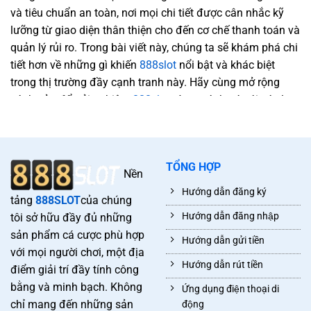
và tiêu chuẩn an toàn, nơi mọi chi tiết được cân nhắc kỹ
lưỡng từ giao diện thân thiện cho đến cơ chế thanh toán và
quản lý rủi ro. Trong bài viết này, chúng ta sẽ khám phá chi
tiết hơn về những gì khiến
888slot
nổi bật và khác biệt
trong thị trường đầy cạnh tranh này. Hãy cùng mở rộng
cánh cửa để trải nghiệm
888slot
và so sánh nó với các lựa
chọn khác trên thị trường một cách công tâm và sắc bén.
Nguồn cảm hứng và sứ mệnh của 888slot
TỔNG HỢP
Nền
Hướng dẫn đăng ký
Nguồn cảm hứng và sứ mệnh của 888slot
tảng
888SLOT
của chúng
Hướng dẫn đăng nhập
tôi sở hữu đầy đủ những
sản phẩm cá cược phù hợp
Nguồn cảm hứng của
888slot
bắt đầu từ ý tưởng kết nối
Hướng dẫn gửi tiền
với mọi người chơi, một địa
niềm vui với sự tiện lợi và an toàn. Người sáng lập đã từng
Hướng dẫn rút tiền
điểm giải trí đầy tính công
chứng kiến sự mất thời gian và rào cản kỹ thuật khiến
bằng và minh bạch. Không
nhiều người bỏ cuộc giữa chừng khi muốn tận hưởng các
Ứng dụng điện thoại di
chỉ mang đến những sản
động
trò chơi trực tuyến. Từ đó, một nền tảng được thiết kế để