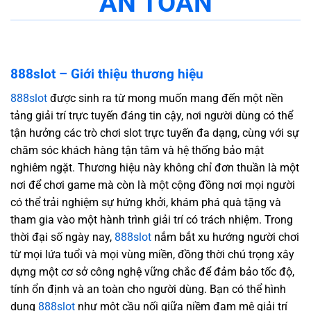
AN TOÀN
888slot – Giới thiệu thương hiệu
888slot
được sinh ra từ mong muốn mang đến một nền
tảng giải trí trực tuyến đáng tin cậy, nơi người dùng có thể
tận hưởng các trò chơi slot trực tuyến đa dạng, cùng với sự
chăm sóc khách hàng tận tâm và hệ thống bảo mật
nghiêm ngặt. Thương hiệu này không chỉ đơn thuần là một
nơi để chơi game mà còn là một cộng đồng nơi mọi người
có thể trải nghiệm sự hứng khởi, khám phá quà tặng và
tham gia vào một hành trình giải trí có trách nhiệm. Trong
thời đại số ngày nay,
888slot
nắm bắt xu hướng người chơi
từ mọi lứa tuổi và mọi vùng miền, đồng thời chú trọng xây
dựng một cơ sở công nghệ vững chắc để đảm bảo tốc độ,
tính ổn định và an toàn cho người dùng. Bạn có thể hình
dung
888slot
như một cầu nối giữa niềm đam mê giải trí